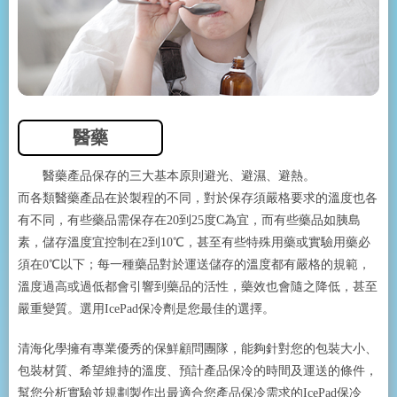
醫藥
醫藥產品保存的三大基本原則避光、避濕、避熱。
而各類醫藥產品在於製程的不同，對於保存須嚴格要求的溫度也各
有不同，有些藥品需保存在20到25度C為宜，而有些藥品如胰島
素，儲存溫度宜控制在2到10℃，甚至有些特殊用藥或實驗用藥必
須在0℃以下；每一種藥品對於運送儲存的溫度都有嚴格的規範，
溫度過高或過低都會引響到藥品的活性，藥效也會隨之降低，甚至
嚴重變質。選用IcePad保冷劑是您最佳的選擇。
清海化學擁有專業優秀的保鮮顧問團隊，能夠針對您的包裝大小、
包裝材質、希望維持的溫度、預計產品保冷的時間及運送的條件，
幫您分析實驗並規劃製作出最適合您產品保冷需求的IcePad保冷