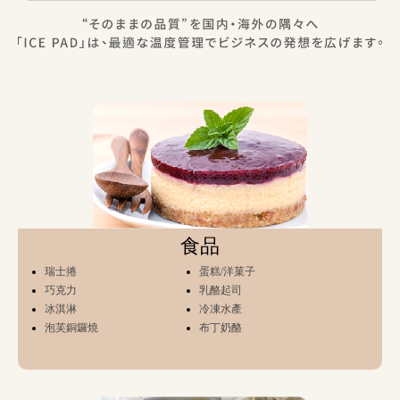
食品
瑞士捲
蛋糕/洋菓子
巧克力
乳酪起司
冰淇淋
冷凍水產
泡芙銅鑼燒
布丁奶酪